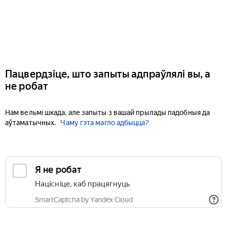
Пацвердзіце, што запыты адпраўлялі вы, а
не робат
Нам вельмі шкада, але запыты з вашай прылады падобныя да
аўтаматычных.
Чаму гэта магло адбыцца?
Я не робат
Націсніце, каб працягнуць
SmartCaptcha by Yandex Cloud