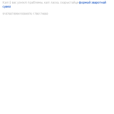
Калі ў вас узніклі праблемы, калі ласка, скарыстайце
формай зваротнай
сувязі
9187687899419384976
:
1786174660