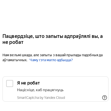
Пацвердзіце, што запыты адпраўлялі вы, а
не робат
Нам вельмі шкада, але запыты з вашай прылады падобныя да
аўтаматычных.
Чаму гэта магло адбыцца?
Я не робат
Націсніце, каб працягнуць
SmartCaptcha by Yandex Cloud