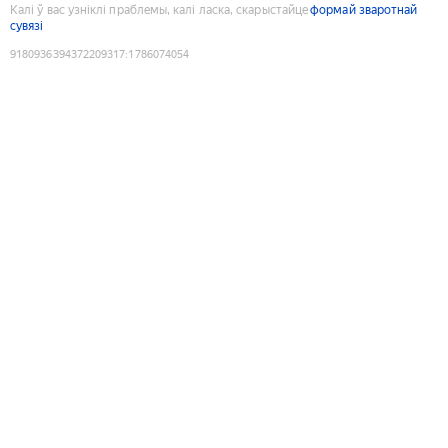
Калі ў вас узніклі праблемы, калі ласка, скарыстайце
формай зваротнай
сувязі
9180936394372209317
:
1786074054