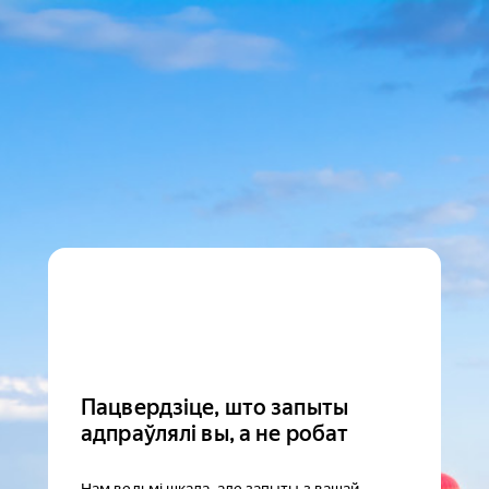
Пацвердзіце, што запыты
адпраўлялі вы, а не робат