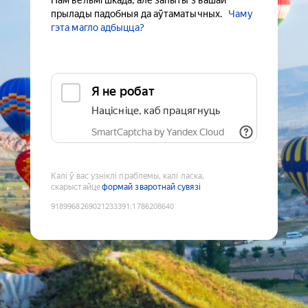
Нам вельмі шкада, але запыты з вашай
прылады падобныя да аўтаматычных.
Чаму
гэта магло адбыцца?
Я не робат
Націсніце, каб працягнуць
SmartCaptcha by Yandex Cloud
Калі ў вас узніклі праблемы, калі ласка,
скарыстайце
формай зваротнай сувязі
9189968269021233391
:
1786208640