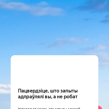
Пацвердзіце, што запыты
адпраўлялі вы, а не робат