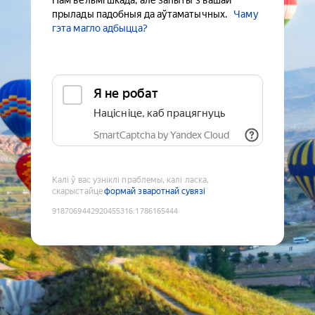
Нам вельмі шкада, але запыты з вашай
прылады падобныя да аўтаматычных.
Чаму
гэта магло адбыцца?
Я не робат
Націсніце, каб працягнуць
SmartCaptcha by Yandex Cloud
Калі ў вас узніклі праблемы, калі ласка,
скарыстайце
формай зваротнай сувязі
9187069442920455316
:
1786165444