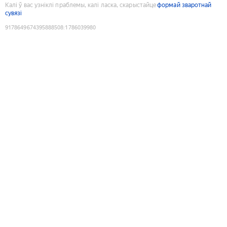
Калі ў вас узніклі праблемы, калі ласка, скарыстайце
формай зваротнай
сувязі
9178649674395888508
:
1786039980