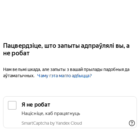
Пацвердзіце, што запыты адпраўлялі вы, а
не робат
Нам вельмі шкада, але запыты з вашай прылады падобныя да
аўтаматычных.
Чаму гэта магло адбыцца?
Я не робат
Націсніце, каб працягнуць
SmartCaptcha by Yandex Cloud