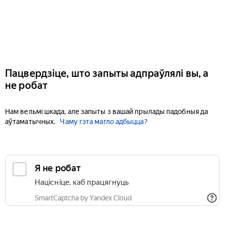
Пацвердзіце, што запыты адпраўлялі вы, а
не робат
Нам вельмі шкада, але запыты з вашай прылады падобныя да
аўтаматычных.
Чаму гэта магло адбыцца?
Я не робат
Націсніце, каб працягнуць
SmartCaptcha by Yandex Cloud