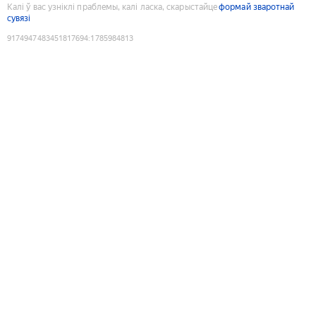
Калі ў вас узніклі праблемы, калі ласка, скарыстайце
формай зваротнай
сувязі
9174947483451817694
:
1785984813