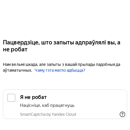
Пацвердзіце, што запыты адпраўлялі вы, а
не робат
Нам вельмі шкада, але запыты з вашай прылады падобныя да
аўтаматычных.
Чаму гэта магло адбыцца?
Я не робат
Націсніце, каб працягнуць
SmartCaptcha by Yandex Cloud