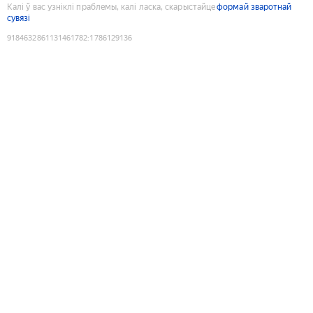
Калі ў вас узніклі праблемы, калі ласка, скарыстайце
формай зваротнай
сувязі
9184632861131461782
:
1786129136