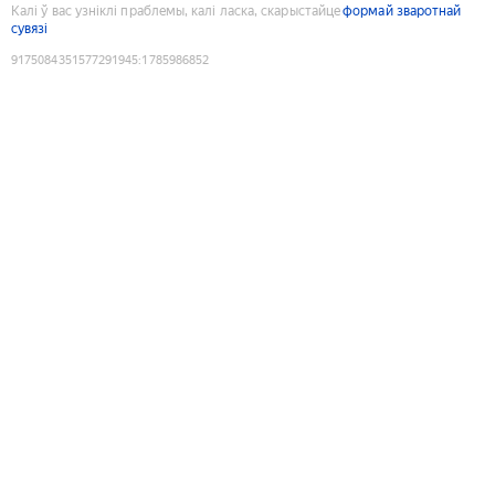
Калі ў вас узніклі праблемы, калі ласка, скарыстайце
формай зваротнай
сувязі
9175084351577291945
:
1785986852