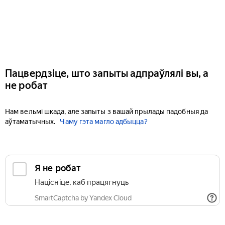
Пацвердзіце, што запыты адпраўлялі вы, а
не робат
Нам вельмі шкада, але запыты з вашай прылады падобныя да
аўтаматычных.
Чаму гэта магло адбыцца?
Я не робат
Націсніце, каб працягнуць
SmartCaptcha by Yandex Cloud