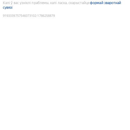
Калі ў вас узніклі праблемы, калі ласка, скарыстайце
формай зваротнай
сувязі
9193339757546073102
:
1786258879