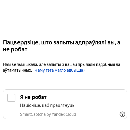
Пацвердзіце, што запыты адпраўлялі вы, а
не робат
Нам вельмі шкада, але запыты з вашай прылады падобныя да
аўтаматычных.
Чаму гэта магло адбыцца?
Я не робат
Націсніце, каб працягнуць
SmartCaptcha by Yandex Cloud