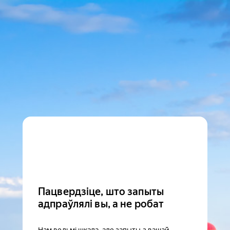
Пацвердзіце, што запыты
адпраўлялі вы, а не робат