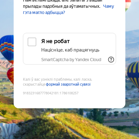
Нам вельмі шкада, але запыты з вашай
прылады падобныя да аўтаматычных.
Чаму
гэта магло адбыцца?
Я не робат
Націсніце, каб працягнуць
SmartCaptcha by Yandex Cloud
Калі ў вас узніклі праблемы, калі ласка,
скарыстайце
формай зваротнай сувязі
9183231687778042181
:
1786108257