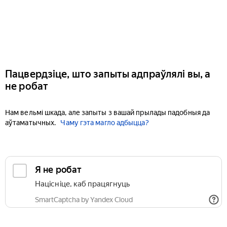
Пацвердзіце, што запыты адпраўлялі вы, а
не робат
Нам вельмі шкада, але запыты з вашай прылады падобныя да
аўтаматычных.
Чаму гэта магло адбыцца?
Я не робат
Націсніце, каб працягнуць
SmartCaptcha by Yandex Cloud