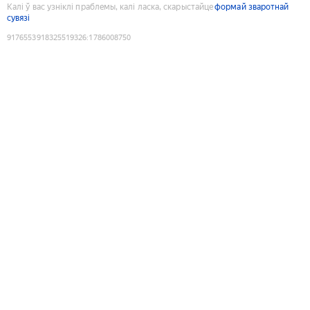
Калі ў вас узніклі праблемы, калі ласка, скарыстайце
формай зваротнай
сувязі
9176553918325519326
:
1786008750