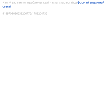
Калі ў вас узніклі праблемы, калі ласка, скарыстайце
формай зваротнай
сувязі
9189706036236206772
:
1786204732