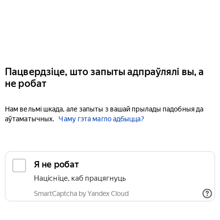
Пацвердзіце, што запыты адпраўлялі вы, а
не робат
Нам вельмі шкада, але запыты з вашай прылады падобныя да
аўтаматычных.
Чаму гэта магло адбыцца?
Я не робат
Націсніце, каб працягнуць
SmartCaptcha by Yandex Cloud