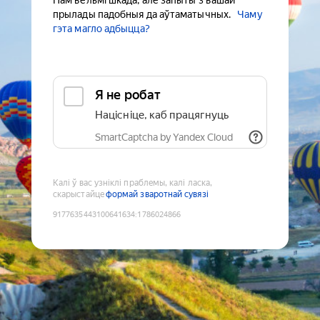
Нам вельмі шкада, але запыты з вашай
прылады падобныя да аўтаматычных.
Чаму
гэта магло адбыцца?
Я не робат
Націсніце, каб працягнуць
SmartCaptcha by Yandex Cloud
Калі ў вас узніклі праблемы, калі ласка,
скарыстайце
формай зваротнай сувязі
9177635443100641634
:
1786024866