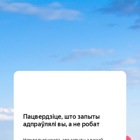
Пацвердзіце, што запыты
адпраўлялі вы, а не робат