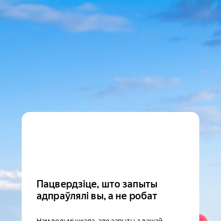
Пацвердзіце, што запыты
адпраўлялі вы, а не робат