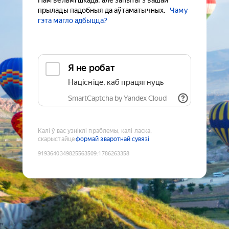
Нам вельмі шкада, але запыты з вашай
прылады падобныя да аўтаматычных.
Чаму
гэта магло адбыцца?
Я не робат
Націсніце, каб працягнуць
SmartCaptcha by Yandex Cloud
Калі ў вас узніклі праблемы, калі ласка,
скарыстайце
формай зваротнай сувязі
9193640349825563509
:
1786263358