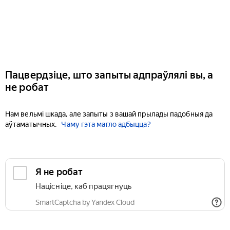
Пацвердзіце, што запыты адпраўлялі вы, а
не робат
Нам вельмі шкада, але запыты з вашай прылады падобныя да
аўтаматычных.
Чаму гэта магло адбыцца?
Я не робат
Націсніце, каб працягнуць
SmartCaptcha by Yandex Cloud