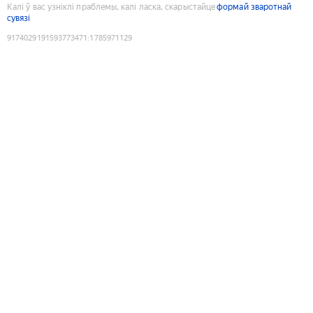
Калі ў вас узніклі праблемы, калі ласка, скарыстайце
формай зваротнай
сувязі
9174029191593773471
:
1785971129