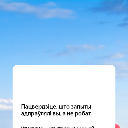
Пацвердзіце, што запыты
адпраўлялі вы, а не робат