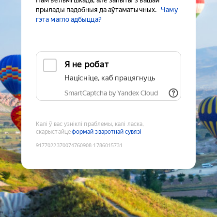
Нам вельмі шкада, але запыты з вашай
прылады падобныя да аўтаматычных.
Чаму
гэта магло адбыцца?
Я не робат
Націсніце, каб працягнуць
SmartCaptcha by Yandex Cloud
Калі ў вас узніклі праблемы, калі ласка,
скарыстайце
формай зваротнай сувязі
9177022370074760908
:
1786015731