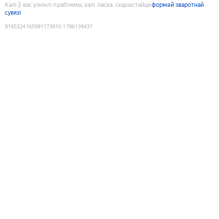
Калі ў вас узніклі праблемы, калі ласка, скарыстайце
формай зваротнай
сувязі
9185324165981173810
:
1786139437