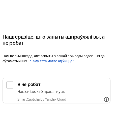
Пацвердзіце, што запыты адпраўлялі вы, а
не робат
Нам вельмі шкада, але запыты з вашай прылады падобныя да
аўтаматычных.
Чаму гэта магло адбыцца?
Я не робат
Націсніце, каб працягнуць
SmartCaptcha by Yandex Cloud