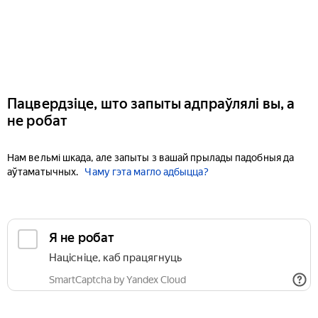
Пацвердзіце, што запыты адпраўлялі вы, а
не робат
Нам вельмі шкада, але запыты з вашай прылады падобныя да
аўтаматычных.
Чаму гэта магло адбыцца?
Я не робат
Націсніце, каб працягнуць
SmartCaptcha by Yandex Cloud