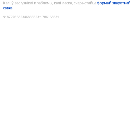
Калі ў вас узніклі праблемы, калі ласка, скарыстайце
формай зваротнай
сувязі
9187276582346856523
:
1786168531