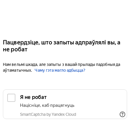
Пацвердзіце, што запыты адпраўлялі вы, а
не робат
Нам вельмі шкада, але запыты з вашай прылады падобныя да
аўтаматычных.
Чаму гэта магло адбыцца?
Я не робат
Націсніце, каб працягнуць
SmartCaptcha by Yandex Cloud