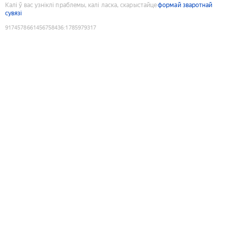
Калі ў вас узніклі праблемы, калі ласка, скарыстайце
формай зваротнай
сувязі
9174578661456758436
:
1785979317