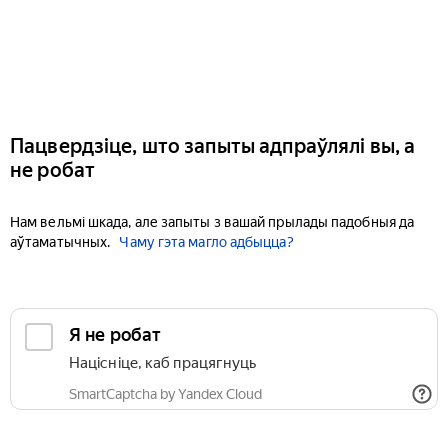
Пацвердзіце, што запыты адпраўлялі вы, а
не робат
Нам вельмі шкада, але запыты з вашай прылады падобныя да
аўтаматычных.
Чаму гэта магло адбыцца?
Я не робат
Націсніце, каб працягнуць
SmartCaptcha by Yandex Cloud