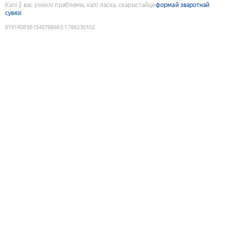
Калі ў вас узніклі праблемы, калі ласка, скарыстайце
формай зваротнай
сувязі
9191408561540766663
:
1786230102