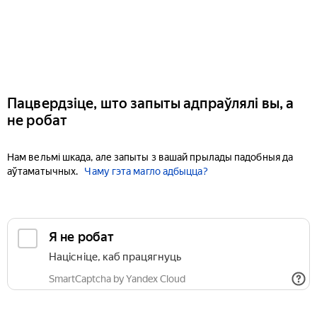
Пацвердзіце, што запыты адпраўлялі вы, а
не робат
Нам вельмі шкада, але запыты з вашай прылады падобныя да
аўтаматычных.
Чаму гэта магло адбыцца?
Я не робат
Націсніце, каб працягнуць
SmartCaptcha by Yandex Cloud