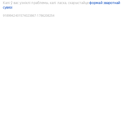
Калі ў вас узніклі праблемы, калі ласка, скарыстайце
формай зваротнай
сувязі
9189942401574023867
:
1786208254