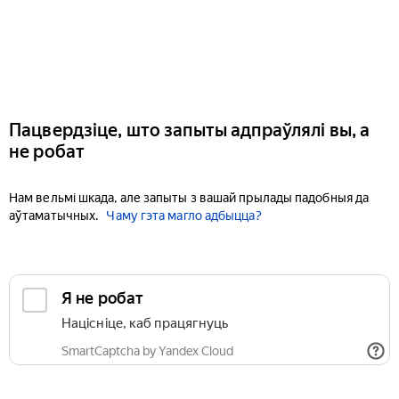
Пацвердзіце, што запыты адпраўлялі вы, а
не робат
Нам вельмі шкада, але запыты з вашай прылады падобныя да
аўтаматычных.
Чаму гэта магло адбыцца?
Я не робат
Націсніце, каб працягнуць
SmartCaptcha by Yandex Cloud