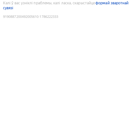
Калі ў вас узніклі праблемы, калі ласка, скарыстайце
формай зваротнай
сувязі
9190887200492005610
:
1786222333