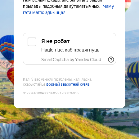
Нам вельмі шкада, але запыты з вашай
прылады падобныя да аўтаматычных.
Чаму
гэта магло адбыцца?
Я не робат
Націсніце, каб працягнуць
SmartCaptcha by Yandex Cloud
Калі ў вас узніклі праблемы, калі ласка,
скарыстайце
формай зваротнай сувязі
9177766288408096855
:
1786026816