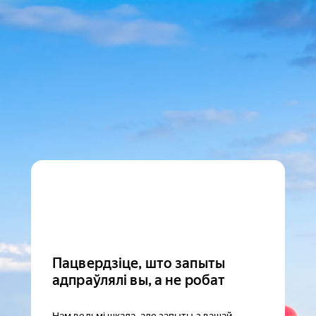
Пацвердзіце, што запыты
адпраўлялі вы, а не робат