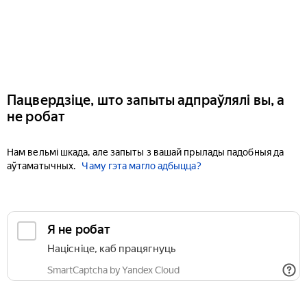
Пацвердзіце, што запыты адпраўлялі вы, а
не робат
Нам вельмі шкада, але запыты з вашай прылады падобныя да
аўтаматычных.
Чаму гэта магло адбыцца?
Я не робат
Націсніце, каб працягнуць
SmartCaptcha by Yandex Cloud