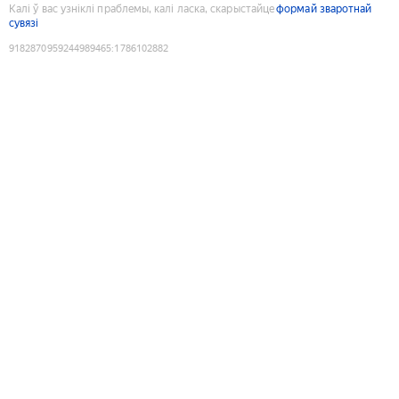
Калі ў вас узніклі праблемы, калі ласка, скарыстайце
формай зваротнай
сувязі
9182870959244989465
:
1786102882