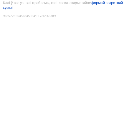
Калі ў вас узніклі праблемы, калі ласка, скарыстайце
формай зваротнай
сувязі
9185723554518451641
:
1786145389