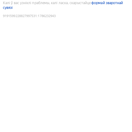
Калі ў вас узніклі праблемы, калі ласка, скарыстайце
формай зваротнай
сувязі
9191599228827997531
:
1786232943