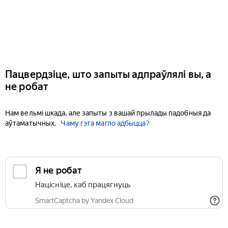
Пацвердзіце, што запыты адпраўлялі вы, а
не робат
Нам вельмі шкада, але запыты з вашай прылады падобныя да
аўтаматычных.
Чаму гэта магло адбыцца?
Я не робат
Націсніце, каб працягнуць
SmartCaptcha by Yandex Cloud