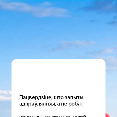
Пацвердзіце, што запыты
адпраўлялі вы, а не робат