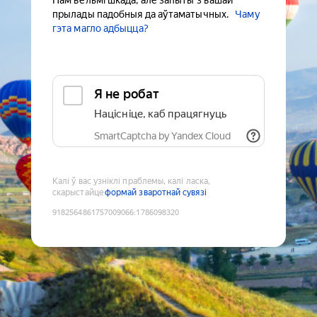
Нам вельмі шкада, але запыты з вашай
прылады падобныя да аўтаматычных.
Чаму
гэта магло адбыцца?
Я не робат
Націсніце, каб працягнуць
SmartCaptcha by Yandex Cloud
Калі ў вас узніклі праблемы, калі ласка,
скарыстайце
формай зваротнай сувязі
9182564861757009066
:
1786098320