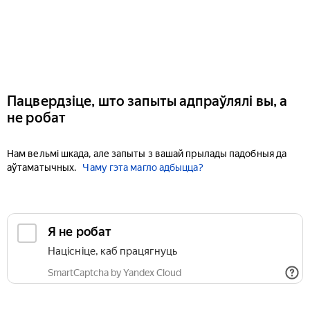
Пацвердзіце, што запыты адпраўлялі вы, а
не робат
Нам вельмі шкада, але запыты з вашай прылады падобныя да
аўтаматычных.
Чаму гэта магло адбыцца?
Я не робат
Націсніце, каб працягнуць
SmartCaptcha by Yandex Cloud