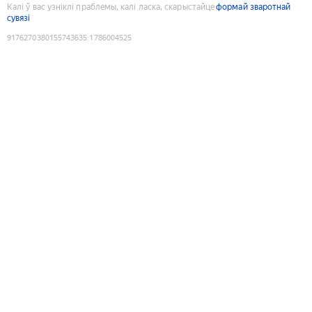
Калі ў вас узніклі праблемы, калі ласка, скарыстайце
формай зваротнай
сувязі
9176270380155743635
:
1786004525