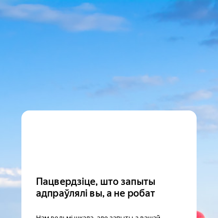
Пацвердзіце, што запыты
адпраўлялі вы, а не робат