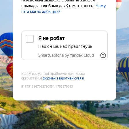
Нам вельмі шкада, але запыты з вашай
прылады падобныя да аўтаматычных.
Чаму
гэта магло адбыцца?
Я не робат
Націсніце, каб працягнуць
SmartCaptcha by Yandex Cloud
Калі ў вас узніклі праблемы, калі ласка,
скарыстайце
формай зваротнай сувязі
9174515967082790854
:
1785978383