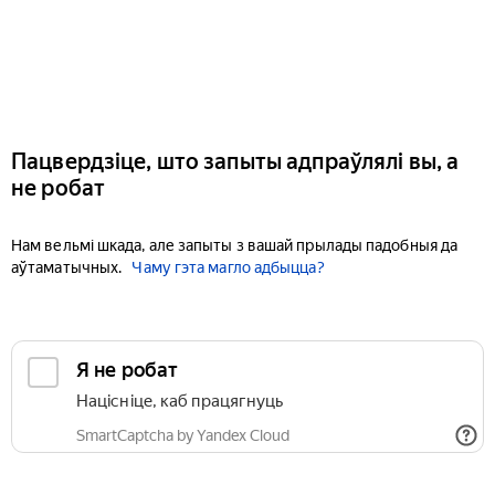
Пацвердзіце, што запыты адпраўлялі вы, а
не робат
Нам вельмі шкада, але запыты з вашай прылады падобныя да
аўтаматычных.
Чаму гэта магло адбыцца?
Я не робат
Націсніце, каб працягнуць
SmartCaptcha by Yandex Cloud