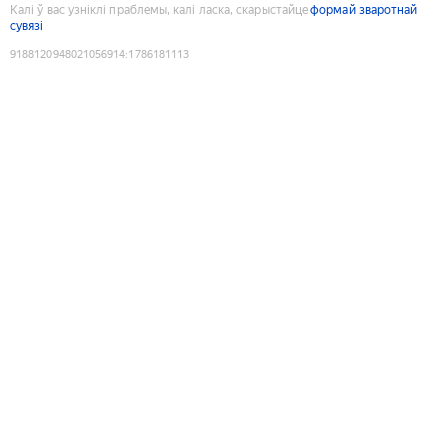
Калі ў вас узніклі праблемы, калі ласка, скарыстайце
формай зваротнай
сувязі
9188120948021056914
:
1786181113