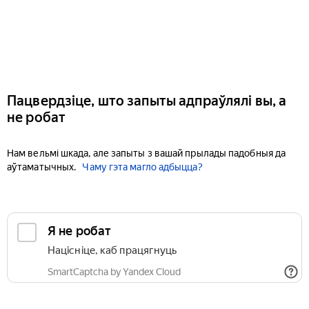
Пацвердзіце, што запыты адпраўлялі вы, а
не робат
Нам вельмі шкада, але запыты з вашай прылады падобныя да
аўтаматычных.
Чаму гэта магло адбыцца?
Я не робат
Націсніце, каб працягнуць
SmartCaptcha by Yandex Cloud