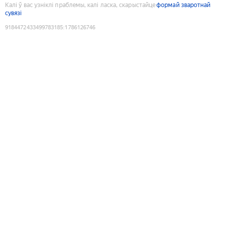
Калі ў вас узніклі праблемы, калі ласка, скарыстайце
формай зваротнай
сувязі
9184472433499783185
:
1786126746