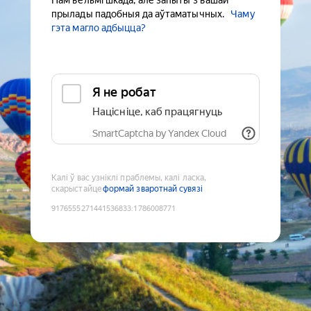
Нам вельмі шкада, але запыты з вашай
прылады падобныя да аўтаматычных.
Чаму
гэта магло адбыцца?
Я не робат
Націсніце, каб працягнуць
SmartCaptcha by Yandex Cloud
Калі ў вас узніклі праблемы, калі ласка,
скарыстайце
формай зваротнай сувязі
9176555271441536833
:
1786008771