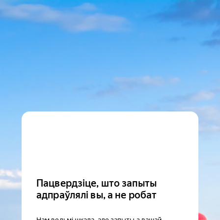
Пацвердзіце, што запыты
адпраўлялі вы, а не робат