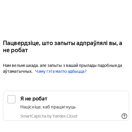
Пацвердзіце, што запыты адпраўлялі вы, а
не робат
Нам вельмі шкада, але запыты з вашай прылады падобныя да
аўтаматычных.
Чаму гэта магло адбыцца?
Я не робат
Націсніце, каб працягнуць
SmartCaptcha by Yandex Cloud