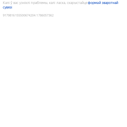
Калі ў вас узніклі праблемы, калі ласка, скарыстайце
формай зваротнай
сувязі
9179816155500674204
:
1786057362