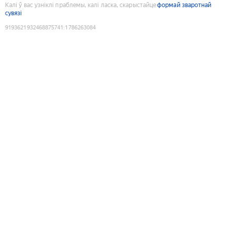
Калі ў вас узніклі праблемы, калі ласка, скарыстайце
формай зваротнай
сувязі
9193621932468875741
:
1786263084