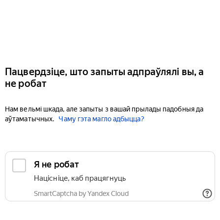
Пацвердзіце, што запыты адпраўлялі вы, а
не робат
Нам вельмі шкада, але запыты з вашай прылады падобныя да
аўтаматычных.
Чаму гэта магло адбыцца?
Я не робат
Націсніце, каб працягнуць
SmartCaptcha by Yandex Cloud