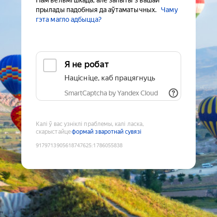
Нам вельмі шкада, але запыты з вашай
прылады падобныя да аўтаматычных.
Чаму
гэта магло адбыцца?
Я не робат
Націсніце, каб працягнуць
SmartCaptcha by Yandex Cloud
Калі ў вас узніклі праблемы, калі ласка,
скарыстайце
формай зваротнай сувязі
9179713905618747625
:
1786055838