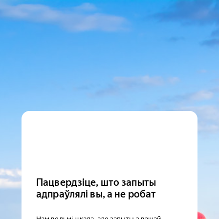
Пацвердзіце, што запыты
адпраўлялі вы, а не робат