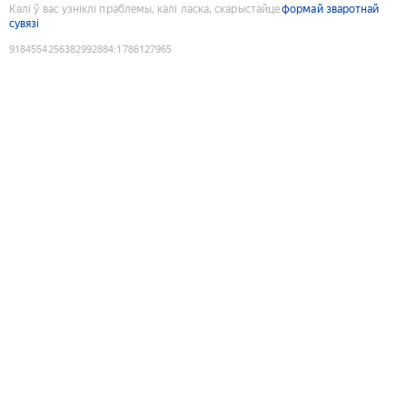
Калі ў вас узніклі праблемы, калі ласка, скарыстайце
формай зваротнай
сувязі
9184554256382992884
:
1786127965