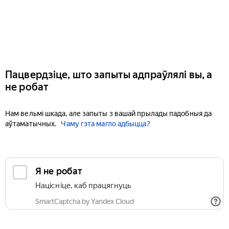
Пацвердзіце, што запыты адпраўлялі вы, а
не робат
Нам вельмі шкада, але запыты з вашай прылады падобныя да
аўтаматычных.
Чаму гэта магло адбыцца?
Я не робат
Націсніце, каб працягнуць
SmartCaptcha by Yandex Cloud