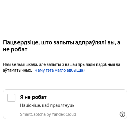
Пацвердзіце, што запыты адпраўлялі вы, а
не робат
Нам вельмі шкада, але запыты з вашай прылады падобныя да
аўтаматычных.
Чаму гэта магло адбыцца?
Я не робат
Націсніце, каб працягнуць
SmartCaptcha by Yandex Cloud