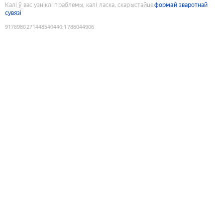
Калі ў вас узніклі праблемы, калі ласка, скарыстайце
формай зваротнай
сувязі
9178980271448540440
:
1786044906