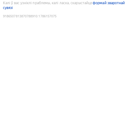
Калі ў вас узніклі праблемы, калі ласка, скарыстайце
формай зваротнай
сувязі
9186507813870788910
:
1786157075