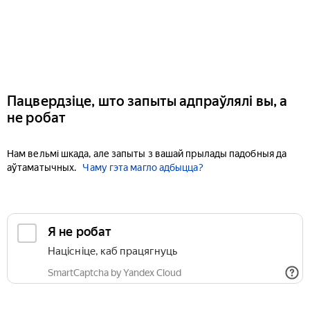
Пацвердзіце, што запыты адпраўлялі вы, а
не робат
Нам вельмі шкада, але запыты з вашай прылады падобныя да
аўтаматычных.
Чаму гэта магло адбыцца?
Я не робат
Націсніце, каб працягнуць
SmartCaptcha by Yandex Cloud