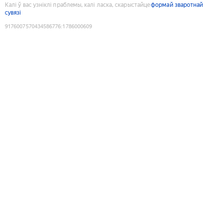
Калі ў вас узніклі праблемы, калі ласка, скарыстайце
формай зваротнай
сувязі
9176007570434586776
:
1786000609