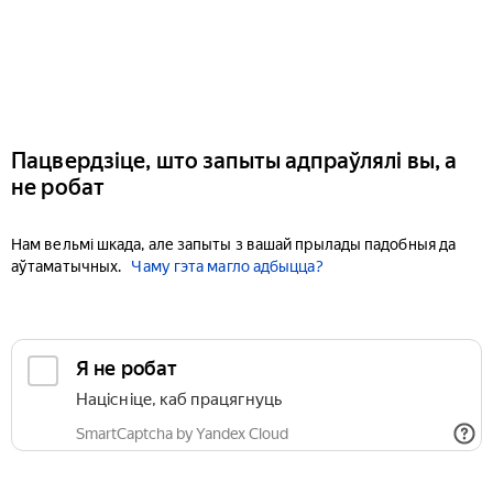
Пацвердзіце, што запыты адпраўлялі вы, а
не робат
Нам вельмі шкада, але запыты з вашай прылады падобныя да
аўтаматычных.
Чаму гэта магло адбыцца?
Я не робат
Націсніце, каб працягнуць
SmartCaptcha by Yandex Cloud