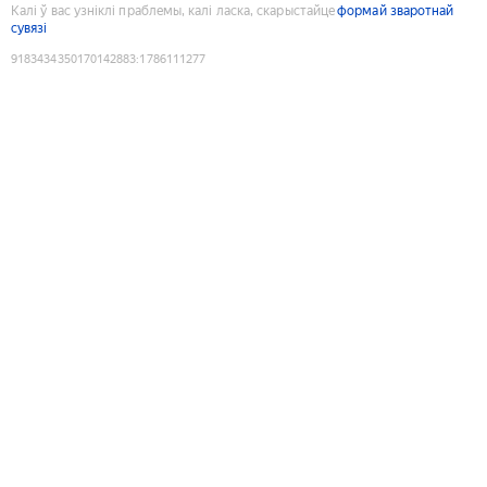
Калі ў вас узніклі праблемы, калі ласка, скарыстайце
формай зваротнай
сувязі
9183434350170142883
:
1786111277