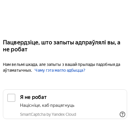
Пацвердзіце, што запыты адпраўлялі вы, а
не робат
Нам вельмі шкада, але запыты з вашай прылады падобныя да
аўтаматычных.
Чаму гэта магло адбыцца?
Я не робат
Націсніце, каб працягнуць
SmartCaptcha by Yandex Cloud