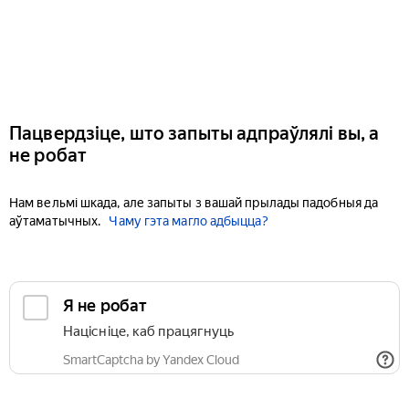
Пацвердзіце, што запыты адпраўлялі вы, а
не робат
Нам вельмі шкада, але запыты з вашай прылады падобныя да
аўтаматычных.
Чаму гэта магло адбыцца?
Я не робат
Націсніце, каб працягнуць
SmartCaptcha by Yandex Cloud