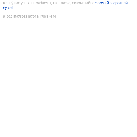
Калі ў вас узніклі праблемы, калі ласка, скарыстайце
формай зваротнай
сувязі
9199215976913897948
:
1786346441