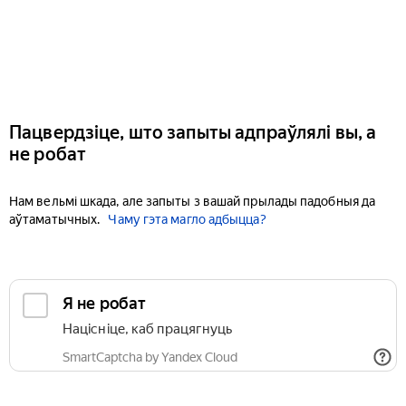
Пацвердзіце, што запыты адпраўлялі вы, а
не робат
Нам вельмі шкада, але запыты з вашай прылады падобныя да
аўтаматычных.
Чаму гэта магло адбыцца?
Я не робат
Націсніце, каб працягнуць
SmartCaptcha by Yandex Cloud