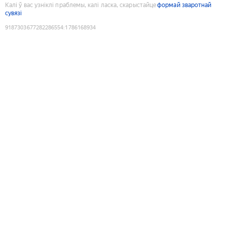
Калі ў вас узніклі праблемы, калі ласка, скарыстайце
формай зваротнай
сувязі
9187303677282286554
:
1786168934