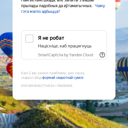
Нам вельмі шкада, але запыты з вашай
прылады падобныя да аўтаматычных.
Чаму
гэта магло адбыцца?
Я не робат
Націсніце, каб працягнуць
SmartCaptcha by Yandex Cloud
Калі ў вас узніклі праблемы, калі ласка,
скарыстайце
формай зваротнай сувязі
9181389463627154534
:
1786080806