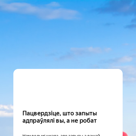
Пацвердзіце, што запыты
адпраўлялі вы, а не робат