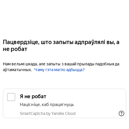
Пацвердзіце, што запыты адпраўлялі вы, а
не робат
Нам вельмі шкада, але запыты з вашай прылады падобныя да
аўтаматычных.
Чаму гэта магло адбыцца?
Я не робат
Націсніце, каб працягнуць
SmartCaptcha by Yandex Cloud