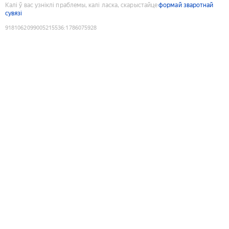
Калі ў вас узніклі праблемы, калі ласка, скарыстайце
формай зваротнай
сувязі
9181062099005215536
:
1786075928