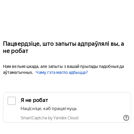
Пацвердзіце, што запыты адпраўлялі вы, а
не робат
Нам вельмі шкада, але запыты з вашай прылады падобныя да
аўтаматычных.
Чаму гэта магло адбыцца?
Я не робат
Націсніце, каб працягнуць
SmartCaptcha by Yandex Cloud