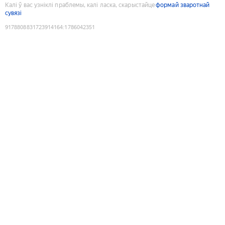
Калі ў вас узніклі праблемы, калі ласка, скарыстайце
формай зваротнай
сувязі
9178808831723914164
:
1786042351