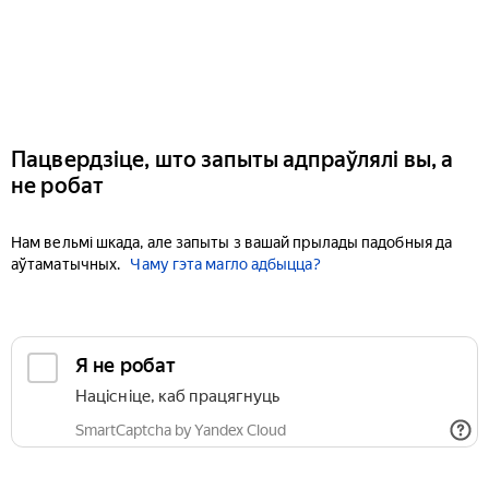
Пацвердзіце, што запыты адпраўлялі вы, а
не робат
Нам вельмі шкада, але запыты з вашай прылады падобныя да
аўтаматычных.
Чаму гэта магло адбыцца?
Я не робат
Націсніце, каб працягнуць
SmartCaptcha by Yandex Cloud