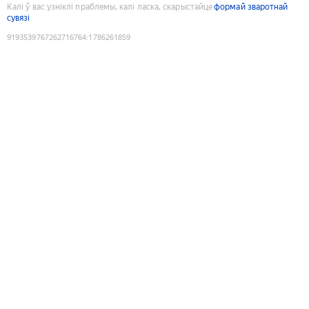
Калі ў вас узніклі праблемы, калі ласка, скарыстайце
формай зваротнай
сувязі
9193539767262716764
:
1786261859