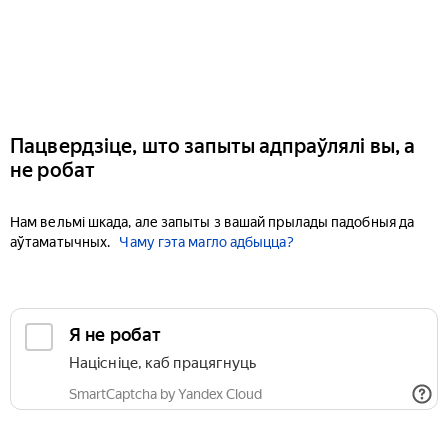
Пацвердзіце, што запыты адпраўлялі вы, а
не робат
Нам вельмі шкада, але запыты з вашай прылады падобныя да
аўтаматычных.
Чаму гэта магло адбыцца?
Я не робат
Націсніце, каб працягнуць
SmartCaptcha by Yandex Cloud