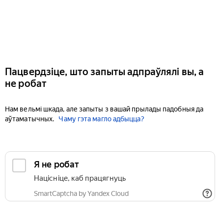
Пацвердзіце, што запыты адпраўлялі вы, а
не робат
Нам вельмі шкада, але запыты з вашай прылады падобныя да
аўтаматычных.
Чаму гэта магло адбыцца?
Я не робат
Націсніце, каб працягнуць
SmartCaptcha by Yandex Cloud