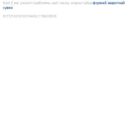
Калі ў вас узніклі праблемы, калі ласка, скарыстайце
формай зваротнай
сувязі
9177210519103134452
:
1786018535