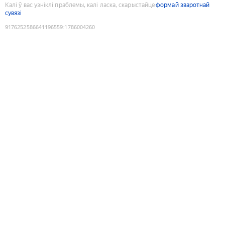
Калі ў вас узніклі праблемы, калі ласка, скарыстайце
формай зваротнай
сувязі
9176252586641196559
:
1786004260