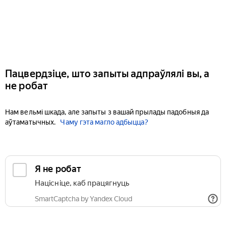
Пацвердзіце, што запыты адпраўлялі вы, а
не робат
Нам вельмі шкада, але запыты з вашай прылады падобныя да
аўтаматычных.
Чаму гэта магло адбыцца?
Я не робат
Націсніце, каб працягнуць
SmartCaptcha by Yandex Cloud